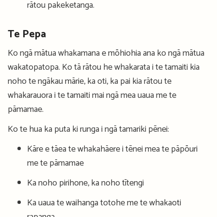
rātou pakeketanga.
Te Pepa
Ko ngā mātua whakamana e mōhiohia ana ko ngā mātua
wakatopatopa. Ko tā rātou he whakarata i te tamaiti kia
noho te ngākau mārie, ka oti, ka pai kia rātou te
whakarauora i te tamaiti mai ngā mea uaua me te
pāmamae.
Ko te hua ka puta ki runga i ngā tamariki pēnei:
Kāre e tāea te whakahāere i tēnei mea te pāpōuri
me te pāmamae
Ka noho pirihone, ka noho tītengi
Ka uaua te waihanga totohe me te whakaoti