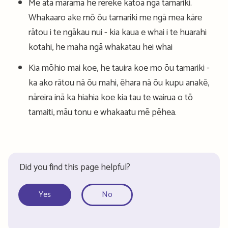
Me āta mārama he rerekē katoa ngā tamariki.
Whakaaro ake mō ōu tamariki me ngā mea kāre
rātou i te ngākau nui - kia kaua e whai i te huarahi
kotahi, he maha ngā whakatau hei whai
Kia mōhio mai koe, he tauira koe mo ōu tamariki -
ka ako rātou nā ōu mahi, ēhara nā ōu kupu anakē,
nāreira inā ka hiahia koe kia tau te wairua o tō
tamaiti, māu tonu e whakaatu mē pēhea.
Did you find this page helpful?
Yes
No