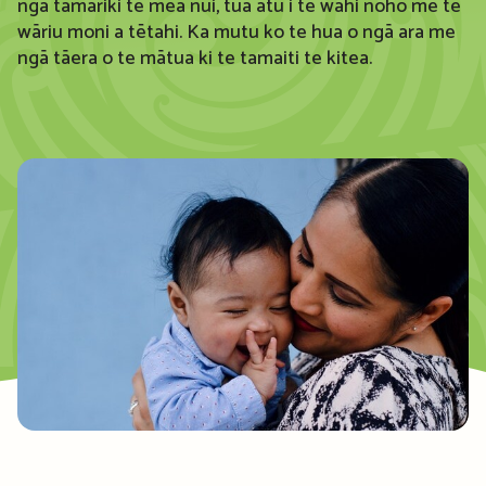
ngā tamariki te mea nui, tua atu i te wāhi noho me te
wāriu moni a tētahi. Ka mutu ko te hua o ngā ara me
ngā tāera o te mātua ki te tamaiti te kitea.