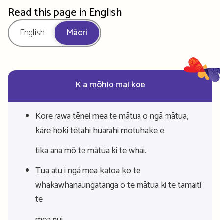
Read this page in English
English
Māori
Kia mōhio mai koe
Kore rawa tēnei mea te mātua o ngā mātua,
kāre hoki tētahi huarahi motuhake e
tika ana mō te mātua ki te whai.
Tua atu i ngā mea katoa ko te
whakawhanaungatanga o te mātua ki te tamaiti
te
mea nui.