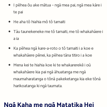
I pēhea ōu ake mātua – ngā mea pai, ngā mea kāre i
te pai
He aha tō hiahia mō tō tamaiti
Tāu taunekeneke me tō tamaiti, me tō whakahāere i
a ia
Ka pēhea ngā kare-a-roto o tō tamaiti i a koe e
whakahāere pēnei, ka pēhea tāna titiro i a koe
Mena kei te hiahia koe ki te whakarerekē i oū
whakahāere kia pai ngā āhuatanga me ngā
maumaharatanga o tōnā pakeketanga kia eke tōnā
harikoatanga ki ngā taumata.
Ngā Kaha me ngā Matatika Hei