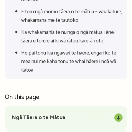
E toru ngā momo tāera o te mātua – whakature,
whakamana me te tautoko
Ka whakamahia te nuinga o ngā mātua i ēnei
tāera e toru e ai ki wā rātou kare-ā-roto.
He pai tonu kia ngāwari te hāere, ēngari ko te
mea nui me kaha tonu te whai hāere i ngā wā
katoa
On this page
Ngā Tāera o te Mātua