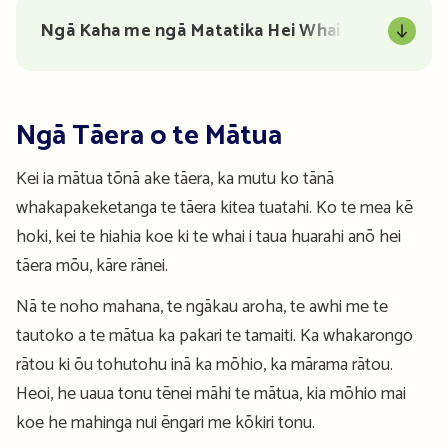
Ngā Kaha me ngā Matatika Hei Whai
Ngā Tāera o te Mātua
Kei ia mātua tōnā ake tāera, ka mutu ko tānā
whakapakeketanga te tāera kitea tuatahi. Ko te mea kē
hoki, kei te hiahia koe ki te whai i taua huarahi anō hei
tāera mōu, kāre rānei.
Nā te noho mahana, te ngākau aroha, te awhi me te
tautoko a te mātua ka pakari te tamaiti. Ka whakarongo
rātou ki ōu tohutohu inā ka mōhio, ka mārama rātou.
Heoi, he uaua tonu tēnei māhi te mātua, kia mōhio mai
koe he mahinga nui ēngari me kōkiri tonu.