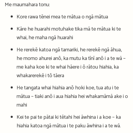
Me maumahara tonu:
Kore rawa tēnei mea te mātua o ngā mātua
Kāre he huarahi motuhake tika mā te mātua ki te
whai, he maha ngā huarahi
He rerekē katoa ngā tamariki, he rerekē ngā āhua,
he momo ahurei anō, ka mutu ka tīnī anō i a te wā –
me kaha koe ki te whai hāere i ō rātou hiahia, ka
whakarerekē i tō tāera
He tangata whai hiahia anō hoki koe, tua atu i te
mātua – tiaki anō i aua hiahia hei whakamāmā ake i o
mahi
Kei te pai te pātai ki tētahi hei āwhina i a koe – ka
hiahia katoa ngā mātua i te paku āwhina i a te wā.