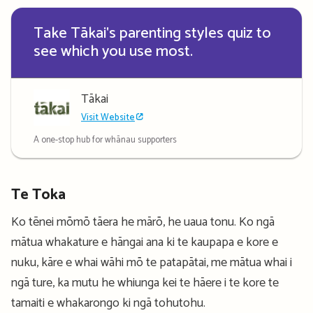
Take Tākai's parenting styles quiz to
see which you use most.
Tākai
Visit Website
A one-stop hub for whānau supporters
Te Toka
Ko tēnei mōmō tāera he mārō, he uaua tonu. Ko ngā
mātua whakature e hāngai ana ki te kaupapa e kore e
nuku, kāre e whai wāhi mō te patapātai, me mātua whai i
ngā ture, ka mutu he whiunga kei te hāere i te kore te
tamaiti e whakarongo ki ngā tohutohu.