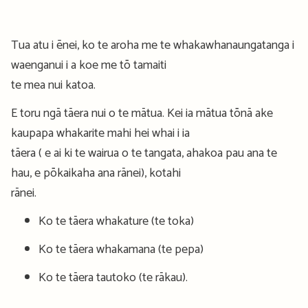
Tua atu i ēnei, ko te aroha me te whakawhanaungatanga i
waenganui i a koe me tō tamaiti
te mea nui katoa.
E toru ngā tāera nui o te mātua. Kei ia mātua tōnā ake
kaupapa whakarite mahi hei whai i ia
tāera ( e ai ki te wairua o te tangata, ahakoa pau ana te
hau, e pōkaikaha ana rānei), kotahi
rānei.
Ko te tāera whakature (te toka)
Ko te tāera whakamana (te pepa)
Ko te tāera tautoko (te rākau).