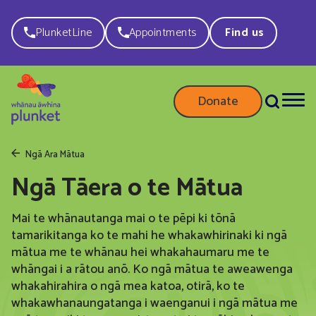
PlunketLine
Appointments
Find us
Donate
Ngā Ara Mātua
Ngā Tāera o te Mātua
Mai te whānautanga mai o te pēpi ki tōnā
tamarikitanga ko te mahi he whakawhirinaki ki ngā
mātua me te whānau hei whakahaumaru me te
whāngai i a rātou anō. Ko ngā mātua te aweawenga
whakahirahira o ngā mea katoa, otirā, ko te
whakawhanaungatanga i waenganui i ngā mātua me