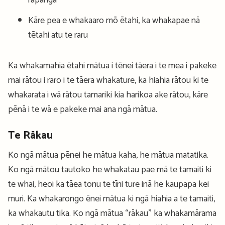
rapanga
Kāre pea e whakaaro mō ētahi, ka whakapae nā
tētahi atu te raru
Ka whakamahia ētahi mātua i tēnei tāera i te mea i pakeke
mai rātou i raro i te tāera whakature, ka hiahia rātou ki te
whakarata i wā rātou tamariki kia harikoa ake rātou, kāre
pēnā i te wā e pakeke mai ana ngā mātua.
Te Rākau
Ko ngā mātua pēnei he mātua kaha, he mātua matatika.
Ko ngā mātou tautoko he whakatau pae mā te tamaiti ki
te whai, heoi ka tāea tonu te tīni ture inā he kaupapa kei
muri. Ka whakarongo ēnei mātua ki ngā hiahia a te tamaiti,
ka whakautu tika. Ko ngā mātua “rākau” ka whakamārama