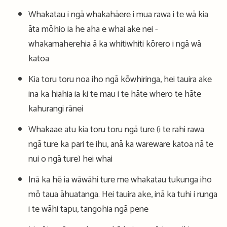
Whakatau i ngā whakahāere i mua rawa i te wā kia
āta mōhio ia he aha e whai ake nei -
whakamaherehia ā ka whitiwhiti kōrero i ngā wā
katoa
Kia toru toru noa iho ngā kōwhiringa, hei tauira ake
ina ka hiahia ia ki te mau i te hāte whero te hāte
kahurangi rānei
Whakaae atu kia toru toru ngā ture (i te rahi rawa
ngā ture ka pari te ihu, anā ka wareware katoa nā te
nui o ngā ture) hei whai
Inā ka hē ia wāwāhi ture me whakatau tukunga iho
mō taua āhuatanga. Hei tauira ake, inā ka tuhi i runga
i te wāhi tapu, tangohia ngā pene