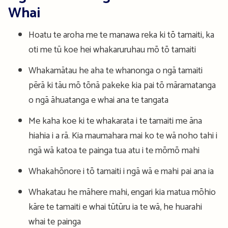
Whai
Hoatu te aroha me te manawa reka ki tō tamaiti, ka
oti me tū koe hei whakaruruhau mō tō tamaiti
Whakamātau he aha te whanonga o ngā tamaiti
pērā ki tāu mō tōnā pakeke kia pai tō māramatanga
o ngā āhuatanga e whai ana te tangata
Me kaha koe ki te whakarata i te tamaiti me āna
hiahia i a rā. Kia maumahara mai ko te wā noho tahi i
ngā wā katoa te painga tua atu i te mōmō mahi
Whakahōnore i tō tamaiti i ngā wā e mahi pai ana ia
Whakatau he māhere mahi, engari kia matua mōhio
kāre te tamaiti e whai tūtūru ia te wā, he huarahi
whai te painga