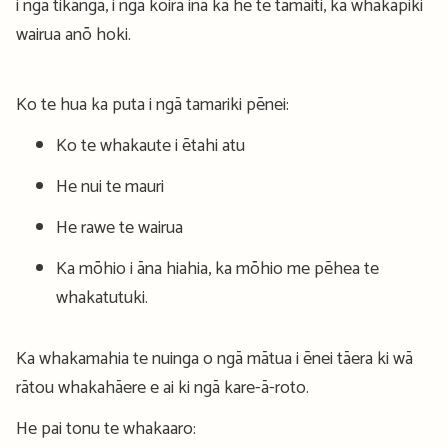
i ngā tikanga, i ngā kōira inā ka hē te tamaiti, ka whakapiki
wairua anō hoki.
Ko te hua ka puta i ngā tamariki pēnei:
Ko te whakaute i ētahi atu
He nui te mauri
He rawe te wairua
Ka mōhio i āna hiahia, ka mōhio me pēhea te
whakatutuki.
Ka whakamahia te nuinga o ngā mātua i ēnei tāera ki wā
rātou whakahāere e ai ki ngā kare-ā-roto.
He pai tonu te whakaaro: