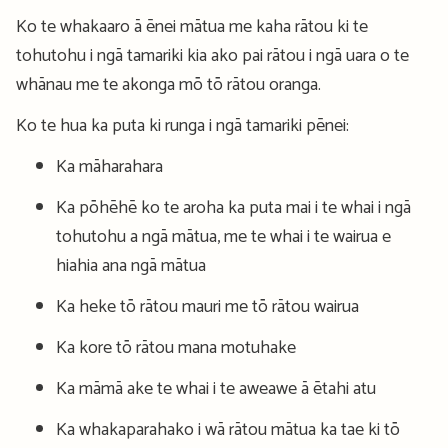
Ko te whakaaro ā ēnei mātua me kaha rātou ki te
tohutohu i ngā tamariki kia ako pai rātou i ngā uara o te
whānau me te akonga mō tō rātou oranga.
Ko te hua ka puta ki runga i ngā tamariki pēnei:
Ka māharahara
Ka pōhēhē ko te aroha ka puta mai i te whai i ngā
tohutohu a ngā mātua, me te whai
i te wairua e
hiahia ana ngā mātua
Ka heke tō rātou mauri me tō rātou wairua
Ka kore tō rātou mana motuhake
Ka māmā ake te whai i te aweawe ā ētahi atu
Ka whakaparahako i wā rātou mātua ka tae ki tō